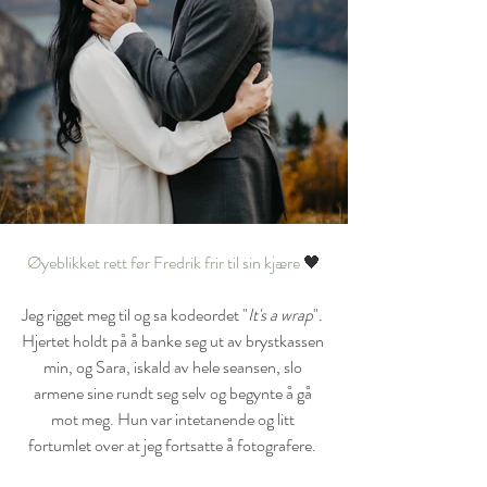
Øyeblikket rett før Fredrik frir til sin kjære 
🖤
Jeg rigget meg til og sa kodeordet "
It's a wrap
". 
Hjertet holdt på å banke seg ut av brystkassen 
min, og Sara, iskald av hele seansen, slo 
armene sine rundt seg selv og begynte å gå 
mot meg. Hun var intetanende og litt 
fortumlet over at jeg fortsatte å fotografere. 