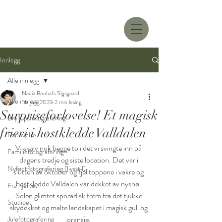
Innlegg
Alle innlegg
Nadia Bouhafs Sigsgaard
Alle innlegg
16. juni 2023
2 min lesing
Surpriseforlovelse! Et magisk
Bryllupsfotografering
frieri i høstkledde Valldalen
Forlovelse
Vi skalv nok begge to i det vi svingte inn på 
Familiefotografering
dagens tredje og siste location. Det var i 
Nyfødtfotografering (livsstil)
slutten av oktober og fjelltoppene i vakre og 
høstkledde Valldalen var dekket av nysnø. 
Fra hjertet
Solen glimtet sporadisk frem fra det tjukke 
Studioet
skydekket og malte landskapet i magisk gull og 
oransje. 
Julefotografering