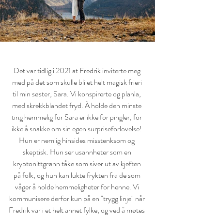
Det var tidlig i 2021 at Fredrik inviterte meg 
med på det som skulle bli et helt magisk frieri 
til min søster, Sara. Vi konspirerte og planla, 
med skrekkblandet fryd. Å holde den minste 
ting hemmelig for Sara er ikke for pingler, for 
ikke å snakke om sin egen surpriseforlovelse! 
Hun er nemlig hinsides misstenksom og 
skeptisk. Hun ser usannheter som en 
kryptonittgrønn tåke som siver ut av kjeften 
på folk, og hun kan lukte frykten fra de som 
våger å holde hemmeligheter for henne. Vi 
kommunisere derfor kun på en "trygg linje" når 
Fredrik var i et helt annet fylke, og ved å møtes 